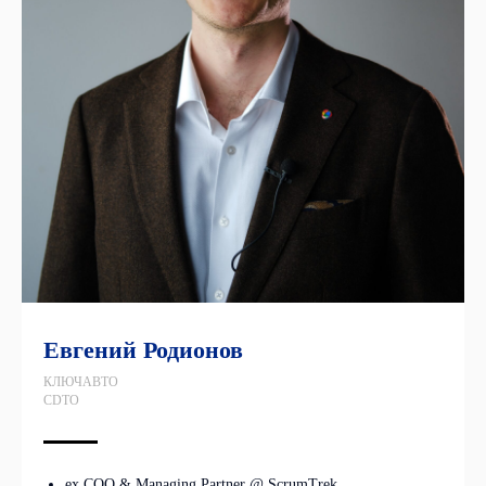
Евгений Родионов
КЛЮЧАВТО
CDTO
ex COO & Managing Partner @ ScrumTrek.