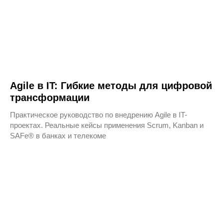
Agile в IT: Гибкие методы для цифровой
трансформации
Контакты
Практическое руководство по внедрению Agile в IT-
проектах. Реальные кейсы применения Scrum, Kanban и
+7 499 938-90-97
SAFe® в банках и телекоме
sales@changeleaders.ru
Продюсер конференции
Сергей Рогачев