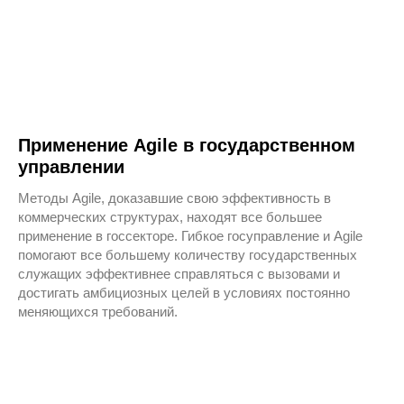
srogachev@changeleaders.ru
Менеджер конференции
Андрей Гирин
agirin@changeleaders.ru
Применение Agile в государственном
управлении
© Лидеры изменений, 2026
Методы Agile, доказавшие свою эффективность в
Политика конфиденциальности
коммерческих структурах, находят все большее
применение в госсекторе. Гибкое госуправление и Agile
Договор-оферта
помогают все большему количеству государственных
служащих эффективнее справляться с вызовами и
достигать амбициозных целей в условиях постоянно
меняющихся требований.