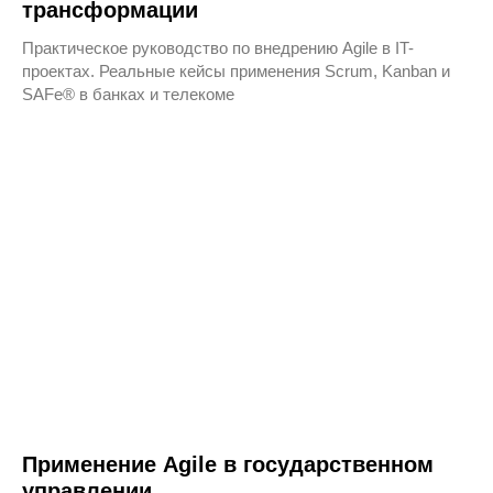
трансформации
Практическое руководство по внедрению Agile в IT-
Контакты
проектах. Реальные кейсы применения Scrum, Kanban и
SAFe® в банках и телекоме
+7 499 938-90-97
sales@changeleaders.ru
Продюсер конференции
Сергей Рогачев
srogachev@changeleaders.ru
Менеджер конференции
Андрей Гирин
agirin@changeleaders.ru
Применение Agile в государственном
управлении