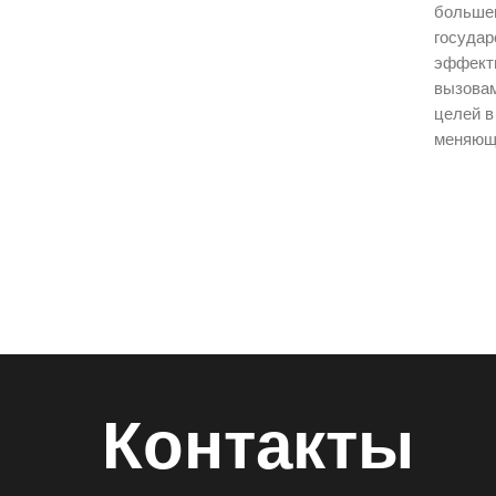
больше
госуда
эффекти
вызовам
целей в
меняющ
Контакты