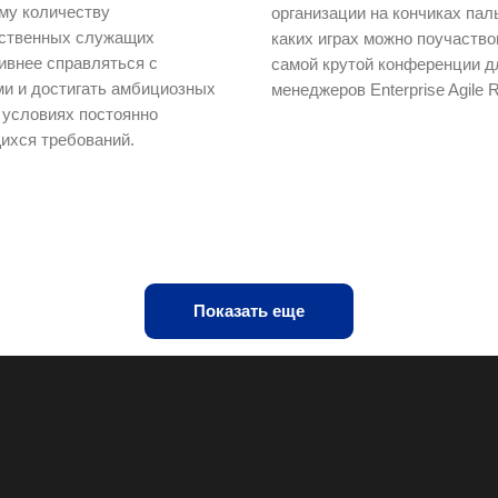
му количеству
организации на кончиках пал
рственных служащих
каких играх можно поучаство
внее справляться с
самой крутой конференции д
и и достигать амбициозных
менеджеров Enterprise Agile 
 условиях постоянно
ихся требований.
Показать еще