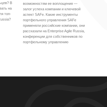
ьцев? В
возможностям ее воплощения —
вать на
залог успеха компании и ключевой
ля топ-
аспект SAFe. Какие инструменты
Russia?
портфельного управления SAFe
применяли российские компании, они
рассказали на Enterprise Agile Russia,
конференции для собственников по
портфельному управлению