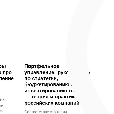
ры
Портфельное
в про
управление: руководство
ление
по стратегии,
бюджетированию и
инвестированию в SAFe®
— теория и практика
ять
российских компаний
n-
e-
Соответствие стратегии