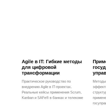
Agile в IT: Гибкие методы
Приме
для цифровой
госу
трансформации
упра
Практическое руководство по
Методы 
внедрению Agile в IT-проектах.
эффекти
Реальные кейсы применения Scrum,
структу
Kanban и SAFe® в банках и телекоме
примене
госупра